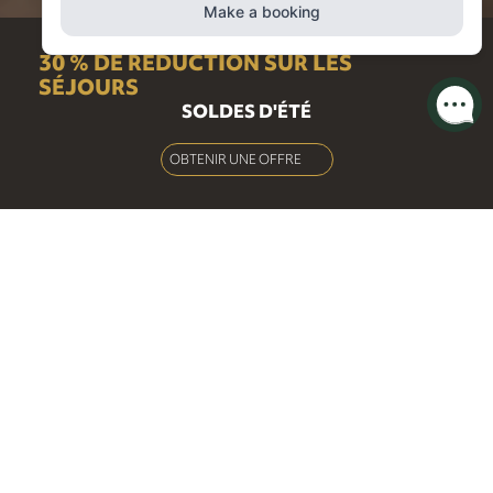
30 % DE RÉDUCTION SUR LES
SÉJOURS
SOLDES D'ÉTÉ
OBTENIR UNE OFFRE
La maison de ville de Broad Street
Bâtiment traditionnel en pierre calcaire de Bath conservant
bon nombre de ses caractéristiques architecturales d'origine,
le Townhouse vous garantit un séjour véritablement
authentique à Bath, avec 11 somptueuses chambres king-size
avec salle de bains privative réparties sur trois étages,
reconnu par le journal The Sunday Times comme l'un des
meilleurs hôtels du Sud. Ouest. Au rez-de-chaussée, notre