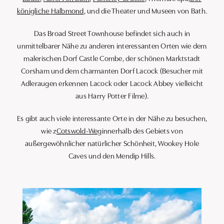
königliche Halbmond
, und die Theater und Museen von Bath.
Das Broad Street Townhouse befindet sich auch in
unmittelbarer Nähe zu anderen interessanten Orten wie dem
malerischen Dorf Castle Combe, der schönen Marktstadt
Corsham und dem charmanten Dorf Lacock (Besucher mit
Adleraugen erkennen Lacock oder Lacock Abbey vielleicht
aus Harry Potter Filme).
Es gibt auch viele interessante Orte in der Nähe zu besuchen,
wie z
Cotswold-Weg
innerhalb des Gebiets von
außergewöhnlicher natürlicher Schönheit, Wookey Hole
Caves und den Mendip Hills.