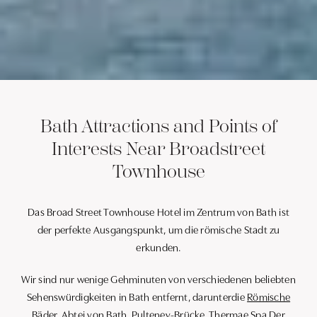
Bath Attractions and Points of
Interests Near Broadstreet
Townhouse
Das Broad Street Townhouse Hotel im Zentrum von Bath ist
der perfekte Ausgangspunkt, um die römische Stadt zu
erkunden.
Wir sind nur wenige Gehminuten von verschiedenen beliebten
Sehenswürdigkeiten in Bath entfernt, darunter
die
Römische
Bäder
,
Abtei von Bath
,
Pulteney-Brücke
, Thermae Spa,
Der